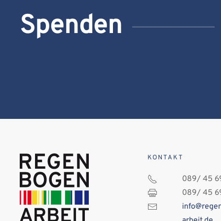
Spenden
KONTAKT
089/ 45 69
089/ 45 69
info@rege
arbeit.de