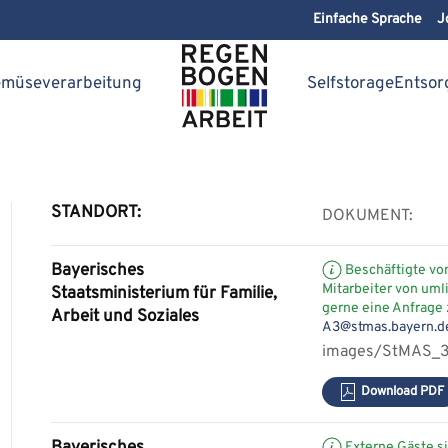
Einfache Sprache
J
müseverarbeitung
Selfstorage
Entsor
STANDORT:
DOKUMENT:
Bayerisches
Beschäftigte vo
Mitarbeiter von uml
Staatsministerium für Familie,
gerne eine Anfrage
Arbeit und Soziales
A3@stmas.bayern.d
images/StMAS_3
Download PDF
Externe Gäste si