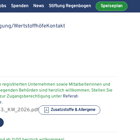
obs
Spenden
News
Stiftung Regenbogen
Speiseplan
gung/Wertstoffhöfe
Kontakt
n registrierten Unternehmen sowie Mitarbeiterinnen und
iegenden Behörden sind herzlich willkommen. Stellen Sie
 zur Zugangsberechtigung unter
Referat-
e
.
3._KW_2026.pdf
Zusatzstoffe & Allergene
nd ab 11:00 herzlich willkommen!